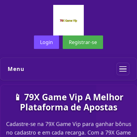
Login
Registrar-se
Menu
📱 79X Game Vip A Melhor
Plataforma de Apostas
Cadastre-se na 79X Game Vip para ganhar bônus
no cadastro e em cada recarga. Com a 79X Game