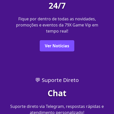
24/7
Fique por dentro de todas as novidades,
promoções e eventos da 79X Game Vip em
tempo real!
Ver Notícias
💬 Suporte Direto
Chat
Suporte direto via Telegram, respostas rápidas e
atendimento personalizado!