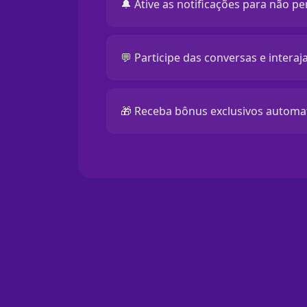
🔔 Ative as notificações para não p
💬 Participe das conversas e interaj
🎁 Receba bônus exclusivos autom