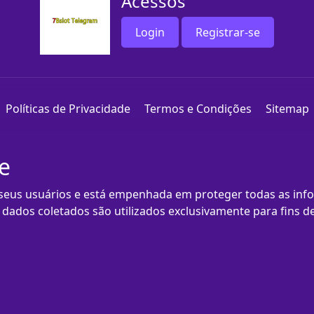
Acessos
Login
Registrar-se
Políticas de Privacidade
Termos e Condições
Sitemap
de
e seus usuários e está empenhada em proteger todas as in
dados coletados são utilizados exclusivamente para fins d