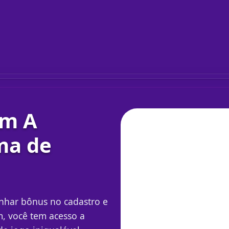
am A
ma de
anhar bônus no cadastro e
, você tem acesso a