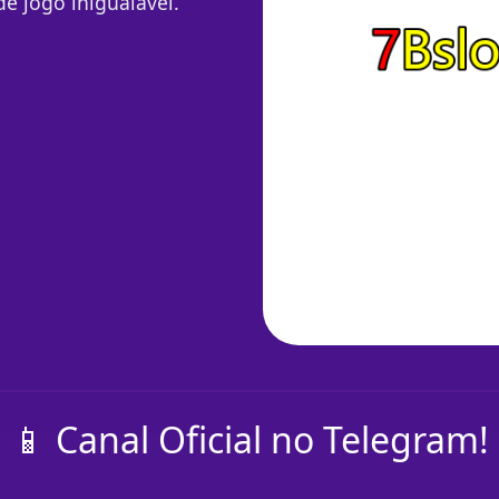
e jogo inigualável.
📱 Canal Oficial no Telegram!