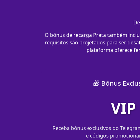
De
O bônus de recarga Prata também inclui 
requisitos são projetados para ser des
plataforma oferece fe
🎁 Bônus Exclu
VIP
Receba bônus exclusivos do Telegra
e códigos promocionai