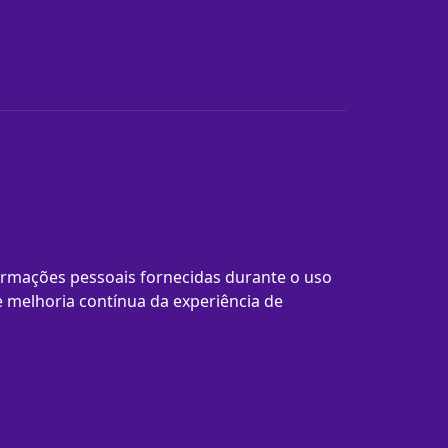
formações pessoais fornecidas durante o uso
e melhoria contínua da experiência de