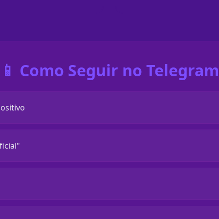
📱 Como Seguir no Telegram
ositivo
icial"