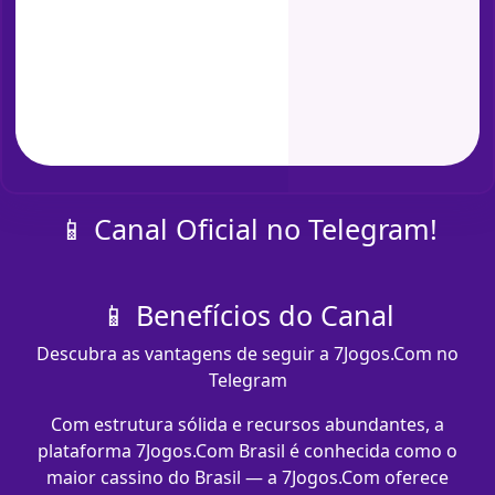
📱 Canal Oficial no Telegram!
📱 Benefícios do Canal
Descubra as vantagens de seguir a 7Jogos.Com no
Telegram
Com estrutura sólida e recursos abundantes, a
plataforma 7Jogos.Com Brasil é conhecida como o
maior cassino do Brasil — a 7Jogos.Com oferece