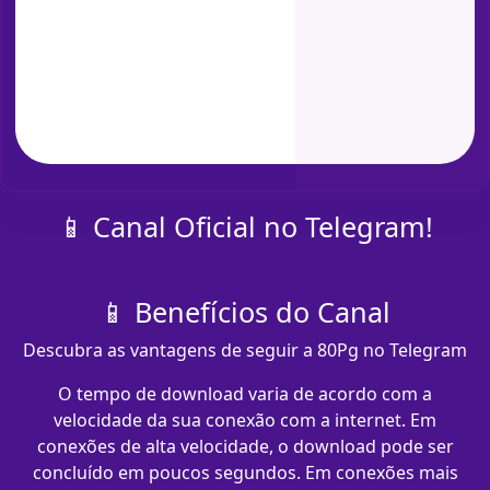
📱 Canal Oficial no Telegram!
📱 Benefícios do Canal
Descubra as vantagens de seguir a 80Pg no Telegram
O tempo de download varia de acordo com a
velocidade da sua conexão com a internet. Em
conexões de alta velocidade, o download pode ser
concluído em poucos segundos. Em conexões mais