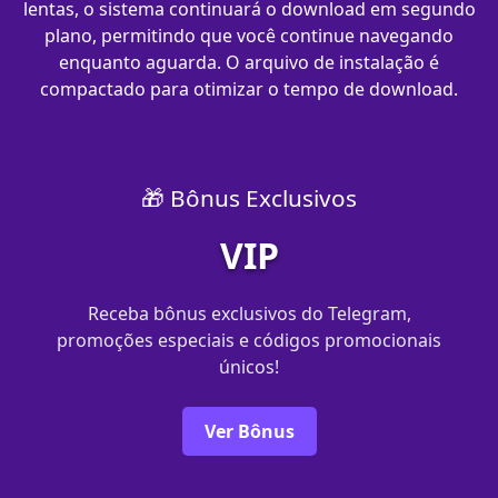
lentas, o sistema continuará o download em segundo
plano, permitindo que você continue navegando
enquanto aguarda. O arquivo de instalação é
compactado para otimizar o tempo de download.
🎁 Bônus Exclusivos
VIP
Receba bônus exclusivos do Telegram,
promoções especiais e códigos promocionais
únicos!
Ver Bônus