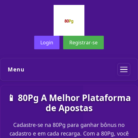
Login
Registrar-se
Menu
📱 80Pg A Melhor Plataforma
de Apostas
Cadastre-se na 80Pg para ganhar bônus no
cadastro e em cada recarga. Com a 80Pg, você