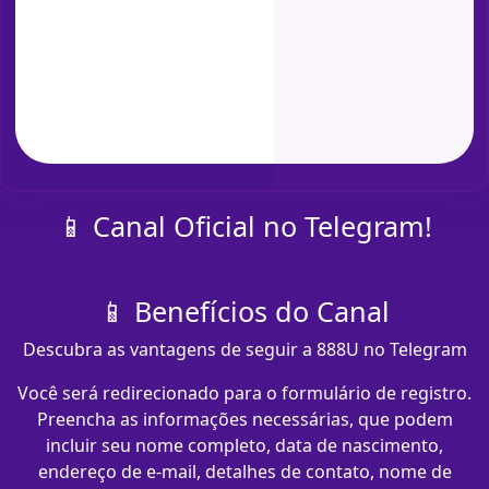
📱 Canal Oficial no Telegram!
📱 Benefícios do Canal
Descubra as vantagens de seguir a 888U no Telegram
Você será redirecionado para o formulário de registro.
Preencha as informações necessárias, que podem
incluir seu nome completo, data de nascimento,
endereço de e-mail, detalhes de contato, nome de