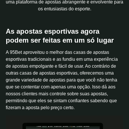
uma plataforma de apostas abrangente e envolvente para
os entusiastas do esporte.
As apostas esportivas agora
podem ser feitas em um só lugar
A 95Bet aproveitou o melhor das casas de apostas
esportivas tradicionais e as fundiu em uma experiência
de apostas empolgante e fácil de usar. Ao contrário de
outras casas de apostas esportivas, oferecemos uma
grande variedade de apostas para que você não tenha
que se contentar com apenas uma opção. Isso dá aos
nossos clientes mais controle sobre suas apostas,
permitindo que eles se sintam confiantes sabendo que
fizeram a aposta pelo preço certo.