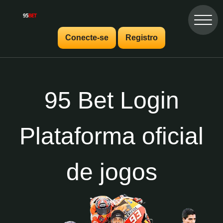
Conecte-se
Registro
95 Bet Login
Plataforma oficial
de jogos