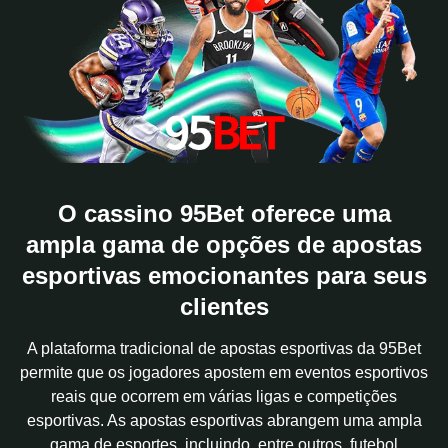
O cassino 95Bet oferece uma
ampla gama de opções de apostas
esportivas emocionantes para seus
clientes
A plataforma tradicional de apostas esportivas da 95Bet
permite que os jogadores apostem em eventos esportivos
reais que ocorrem em várias ligas e competições
esportivas. As apostas esportivas abrangem uma ampla
gama de esportes, incluindo, entre outros, futebol