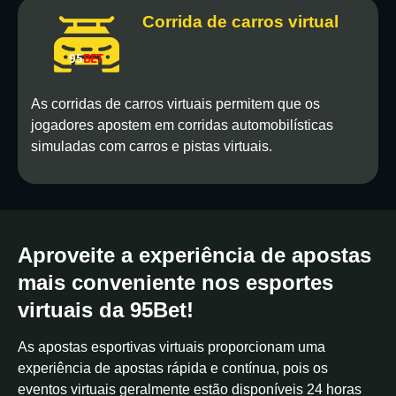
Corrida de carros virtual
As corridas de carros virtuais permitem que os
jogadores apostem em corridas automobilísticas
simuladas com carros e pistas virtuais.
Aproveite a experiência de apostas
mais conveniente nos esportes
virtuais da 95Bet!
As apostas esportivas virtuais proporcionam uma
experiência de apostas rápida e contínua, pois os
eventos virtuais geralmente estão disponíveis 24 horas