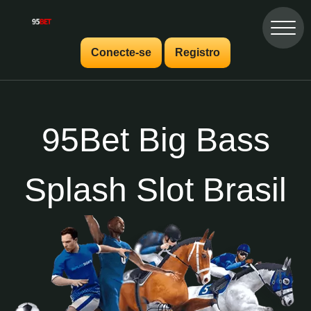
Conecte-se
Registro
95Bet Big Bass
Splash Slot Brasil