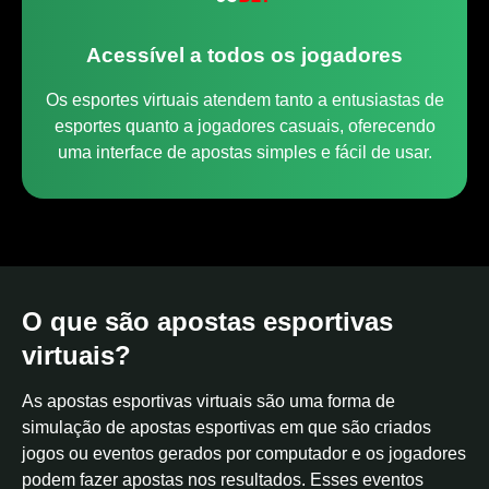
Acessível a todos os jogadores
Os esportes virtuais atendem tanto a entusiastas de
esportes quanto a jogadores casuais, oferecendo
uma interface de apostas simples e fácil de usar.
O que são apostas esportivas
virtuais?
As apostas esportivas virtuais são uma forma de
simulação de apostas esportivas em que são criados
jogos ou eventos gerados por computador e os jogadores
podem fazer apostas nos resultados. Esses eventos