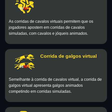
As corridas de cavalos virtuais permitem que os
jogadores apostem em corridas de cavalos
simuladas, com cavalos e jóqueis animados.
Corrida de galgos virtual
Semelhante à corrida de cavalos virtual, a corrida de
galgos virtual apresenta galgos animados
competindo em corridas simuladas.