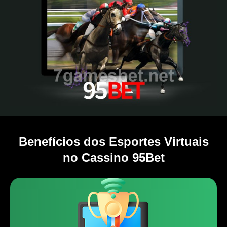
Benefícios dos Esportes Virtuais
no Cassino 95Bet