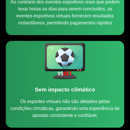
Ao contrário dos eventos esportivos reais que podem
levar horas ou dias para serem concluídos, os
eventos esportivos virtuais fornecem resultados
instantâneos, permitindo pagamentos rápidos
Sem impacto climático
Os esportes virtuais não são afetados pelas
condições climáticas, garantindo uma experiência de
apostas consistente e confiável.