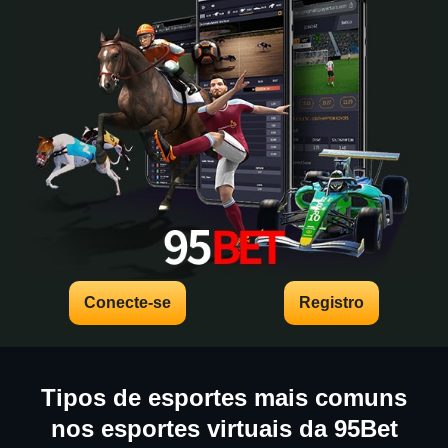
Conecte-se
Registro
Tipos de esportes mais comuns
nos esportes virtuais da 95Bet